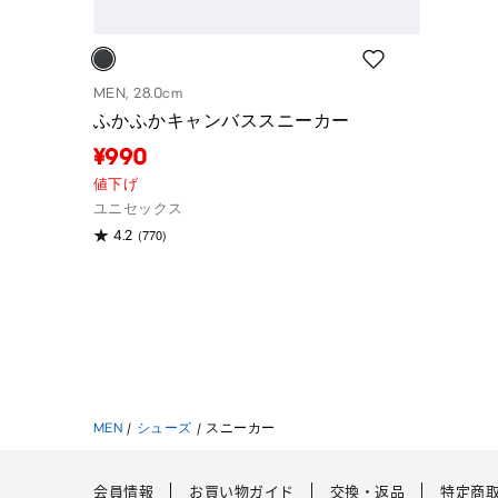
MEN, 28.0cm
ふかふかキャンバススニーカー
¥990
値下げ
ユニセックス
(770)
4.2
MEN
/
シューズ
/
スニーカー
会員情報
お買い物ガイド
交換・返品
特定商