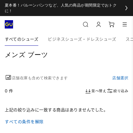
夏本番！バルーンパンツなど、人気の商品が期間限定でおトク
に！
すべてのシューズ
ビジネスシューズ・ドレスシューズ
ス
メンズ ブーツ
店舗在庫も含めて検索できます
店舗選択
0 件
並べ替え
絞り込み
上記の絞り込みに一致する商品はありませんでした。
すべての条件を解除