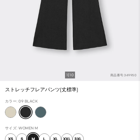
1
10
商品番号:349950
ストレッチフレアパンツ(丈標準)
カラー: 09 BLACK
サイズ: WOMEN M
XS
S
M
L
XL
XXL
3XL