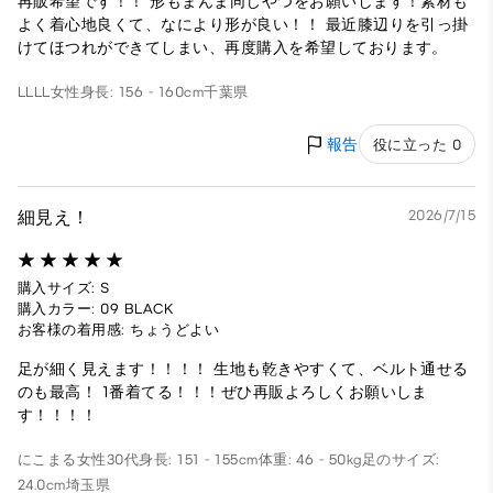
再販希望です！！ 形もまんま同じやつをお願いします！素材も
よく着心地良くて、なにより形が良い！！ 最近膝辺りを引っ掛
けてほつれができてしまい、再度購入を希望しております。
LLLL
女性
身長: 156 - 160cm
千葉県
報告
役に立った 0
細見え！
2026/7/15
購入サイズ: S
購入カラー: 09 BLACK
お客様の着用感: ちょうどよい
足が細く見えます！！！！ 生地も乾きやすくて、ベルト通せる
のも最高！ 1番着てる！！！ぜひ再販よろしくお願いしま
す！！！！
にこまる
女性
30代
身長: 151 - 155cm
体重: 46 - 50kg
足のサイズ:
24.0cm
埼玉県