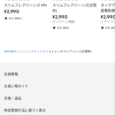
スリムフレアジーンズ MN
スリムフレアジーンズ(丈短
タックワ
め)
度春秋商
¥2,990
¥2,990
¥2,99
4.6
(999+)
オンライン商品
リサイク
4.5
4.5
(865)
(99
WOMEN
/
パンツ
/
スラックス
/
ストレッチフレアパンツ(丈標準)
会員情報
お買い物ガイド
交換・返品
特定商取引法に基づく表示