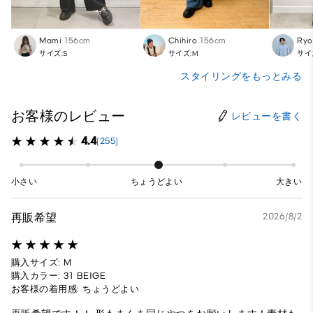
Mami
156cm
Chihiro
156cm
Ryo
サイズ:S
サイズ:M
サイ
スタイリングをもっとみる
お客様のレビュー
レビューを書く
4.4
(255)
小さい
ちょうどよい
大きい
再販希望
2026/8/2
購入サイズ: M
購入カラー: 31 BEIGE
お客様の着用感: ちょうどよい