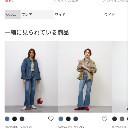
値下げ
リサイクル素材
オンライン商
シルエ
フレア
ワイド
ワイド
ット
一緒に見られている商品
WOMEN, XS-3XL
WOMEN, XS-3XL
WOMEN, 