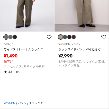
MEN, S
WOMEN, XS-3XL
ワイドストレートスラックス
タックワイドパンツMN(丈短め)
¥1,490
¥2,990
値下げ
8月中旬販売予定, リサイクル素材,
オンライン商品
ユニセックス, リサイクル素材
4.6
(172)
WOMEN
/
パンツ
/
スラックス