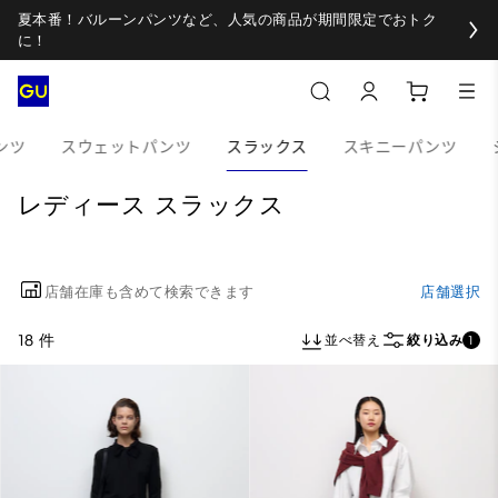
夏本番！バルーンパンツなど、人気の商品が期間限定でおトク
に！
ンツ
スウェットパンツ
スラックス
スキニーパンツ
レディース スラックス
店舗在庫も含めて検索できます
店舗選択
18 件
並べ替え
絞り込み
1