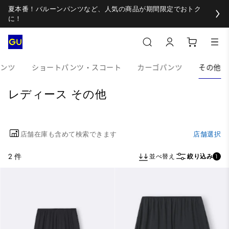
夏本番！バルーンパンツなど、人気の商品が期間限定でおトク
に！
パンツ
ショートパンツ・スコート
カーゴパンツ
その他
レディース その他
店舗在庫も含めて検索できます
店舗選択
2 件
並べ替え
絞り込み
1