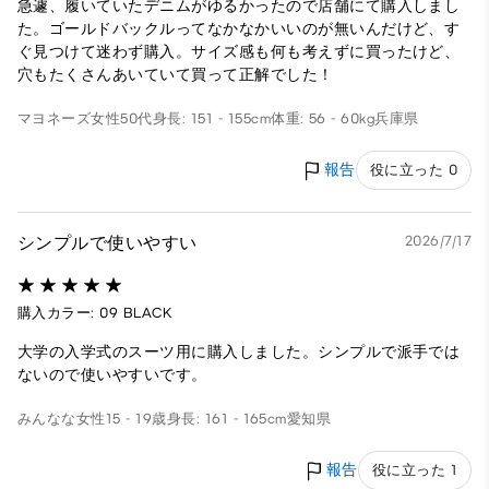
急遽、履いていたデニムがゆるかったので店舗にて購入しまし
た。ゴールドバックルってなかなかいいのが無いんだけど、す
ぐ見つけて迷わず購入。サイズ感も何も考えずに買ったけど、
穴もたくさんあいていて買って正解でした！
マヨネーズ
女性
50代
身長: 151 - 155cm
体重: 56 - 60kg
兵庫県
報告
役に立った 0
シンプルで使いやすい
2026/7/17
購入カラー: 09 BLACK
大学の入学式のスーツ用に購入しました。シンプルで派手では
ないので使いやすいです。
みんなな
女性
15 - 19歳
身長: 161 - 165cm
愛知県
報告
役に立った 1