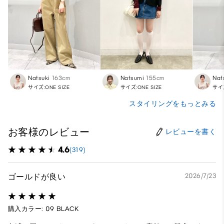
Natsuki
163cm
Natsumi
155cm
Nat
サイズ:ONE SIZE
サイズ:ONE SIZE
サイズ
スタイリングをもっとみる
お客様のレビュー
レビューを書く
4.6
(319)
ゴールドが良い
2026/7/23
購入カラー: 09 BLACK