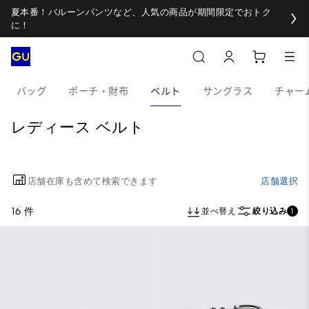
夏本番！バルーンパンツなど、人気の商品が期間限定でおトク
に！
バッグ
ポーチ・財布
ベルト
サングラス
チャー
レディース ベルト
店舗在庫も含めて検索できます
店舗選択
16 件
並べ替え
絞り込み
1