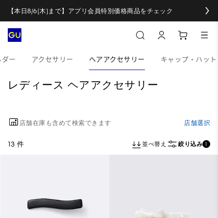
【本日8/6(木)まで】アプリ会員特別価格商品をチェック
ルダー
アクセサリー
ヘアアクセサリー
キャップ・ハット
レディース ヘアアクセサリー
店舗在庫も含めて検索できます
店舗選択
13 件
並べ替え
絞り込み
1