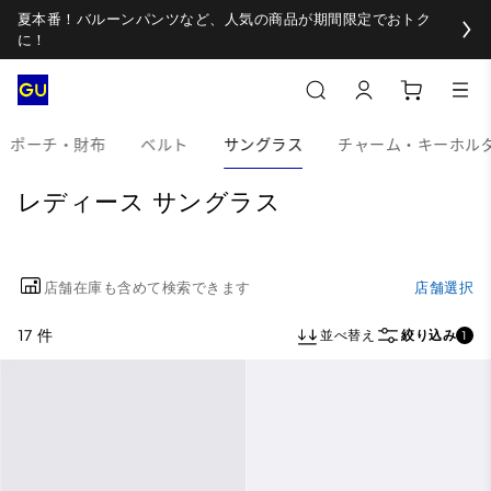
夏本番！バルーンパンツなど、人気の商品が期間限定でおトク
に！
ポーチ・財布
ベルト
サングラス
チャーム・キーホル
レディース サングラス
店舗在庫も含めて検索できます
店舗選択
17 件
並べ替え
絞り込み
1