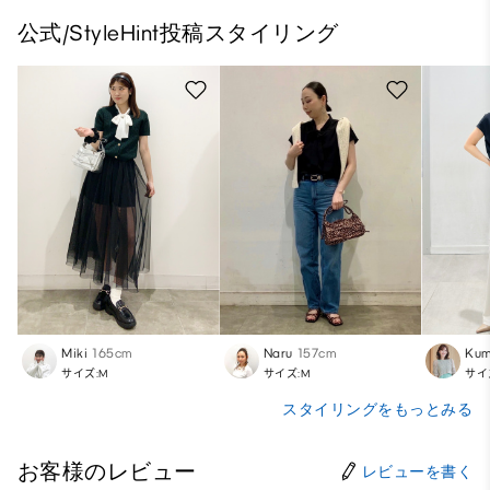
公式/StyleHint投稿スタイリング
Miki
165cm
Naru
157cm
Kum
サイズ:M
サイズ:M
サイ
スタイリングをもっとみる
お客様のレビュー
レビューを書く