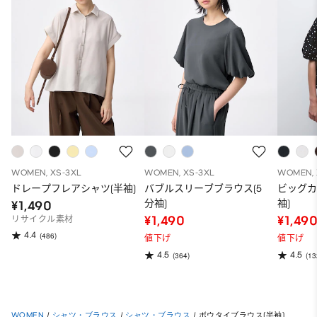
WOMEN, XS-3XL
WOMEN, XS-3XL
WOMEN, 
ドレープフレアシャツ(半袖)
バブルスリーブブラウス(5
ビッグカ
分袖)
袖)
¥1,490
¥1,490
¥1,49
リサイクル素材
4.4
(486)
値下げ
値下げ
4.5
4.5
(364)
(13
WOMEN
/
シャツ・ブラウス
/
シャツ・ブラウス
/
ボウタイブラウス(半袖)