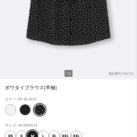
1
6
商品番号:356702
ボウタイブラウス(半袖)
カラー: 89 BLACK
サイズ: WOMEN M
XS
S
M
L
XL
XXL
3XL