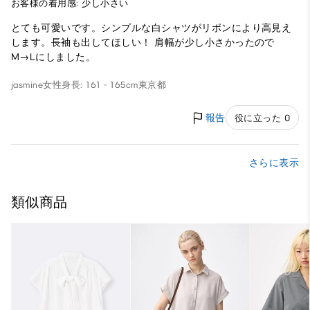
お客様の着用感: 少し小さい
とても可愛いです。シンプルな白シャツがリボンにより高見え
します。長袖も出してほしい！ 肩幅が少し小さかったので
M→Lにしました。
jasmine
女性
身長: 161 - 165cm
東京都
報告
役に立った 0
さらに表示
類似商品