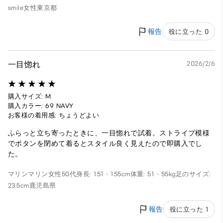
smile
女性
東京都
報告
役に立った 0
一目惚れ
2026/2/6
購入サイズ: M
購入カラー: 69 NAVY
お客様の着用感: ちょうどよい
ふらっと立ち寄ったときに、一目惚れで試着。ストライプ模様
でボタンを閉めて着るとスタイル良く見えたので即購入でし
た。
マリンマリン
女性
50代
身長: 151 - 155cm
体重: 51 - 55kg
足のサイズ:
23.5cm
鹿児島県
報告
役に立った 1