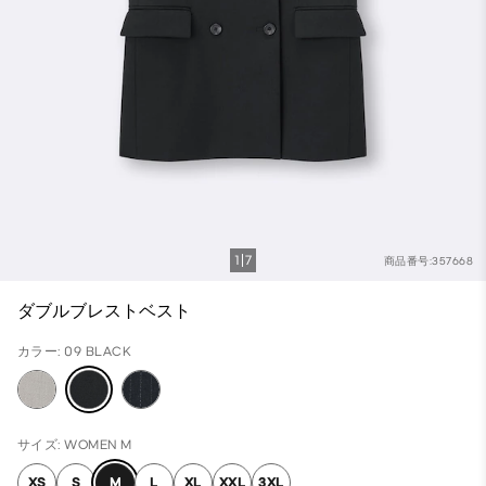
1
7
商品番号:357668
ダブルブレストベスト
カラー: 09 BLACK
サイズ: WOMEN M
XS
S
M
L
XL
XXL
3XL