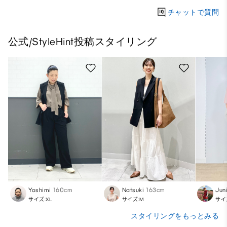
チャットで質問
公式/StyleHint投稿スタイリング
Yoshimi
160cm
Natsuki
163cm
Jun
サイズ:XL
サイズ:M
サイ
スタイリングをもっとみる