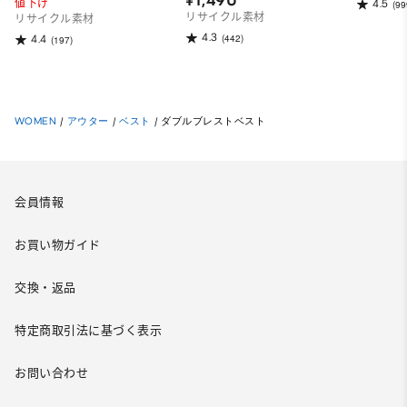
値下げ
4.5
(99
リサイクル素材
リサイクル素材
4.3
(442)
4.4
(197)
WOMEN
/
アウター
/
ベスト
/
ダブルブレストベスト
会員情報
お買い物ガイド
交換・返品
特定商取引法に基づく表示
お問い合わせ