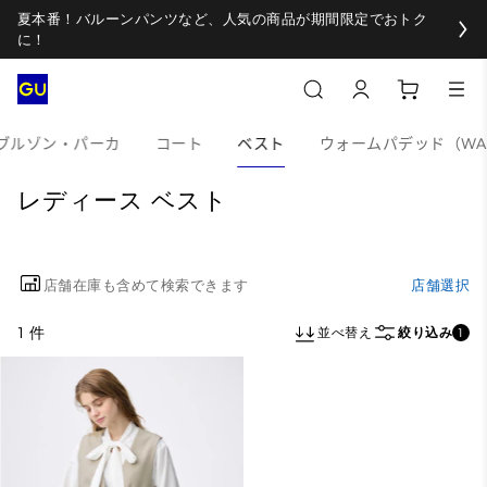
夏本番！バルーンパンツなど、人気の商品が期間限定でおトク
に！
ブルゾン・パーカ
コート
ベスト
ウォームパデッド（WAR
レディース ベスト
店舗在庫も含めて検索できます
店舗選択
1 件
並べ替え
絞り込み
1