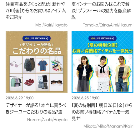
注目商品をさくっと配信！新作や
夏インナーのお悩みはこれで解
7/10(金)からのお買い得アイテム
決！ブラフィールの魅力を徹底解
をご紹介
説
Mai/Kairi/Hayato
Tomoka/Erina/Aimi/Hasumi
2026.6.29 19:00
2026.6.25 19:00
デザイナーが語る！本当に買うべ
【夏の特別回】 明日26日(金)から
きジーユーこだわりの名品7選​
のお買い得価格アイテムを一気
見せ！
Nozomi/Asahi/Hayato
Mikoto/Miho/Manami/Kairi