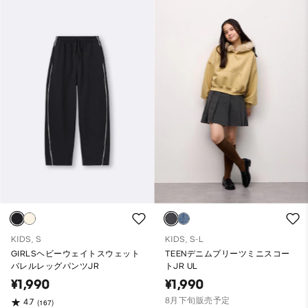
KIDS, S
KIDS, S-L
GIRLSヘビーウェイトスウェット
TEENデニムプリーツミニスコー
バレルレッグパンツJR
トJR UL
¥1,990
¥1,990
8月下旬販売予定
4.7
(167)