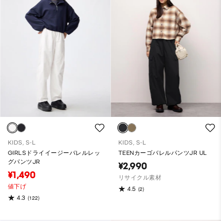
KIDS, S-L
KIDS, S-L
GIRLSドライイージーバレルレッ
TEENカーゴバレルパンツJR UL
グパンツJR
¥2,990
¥1,490
リサイクル素材
値下げ
4.5
(2)
4.3
(122)