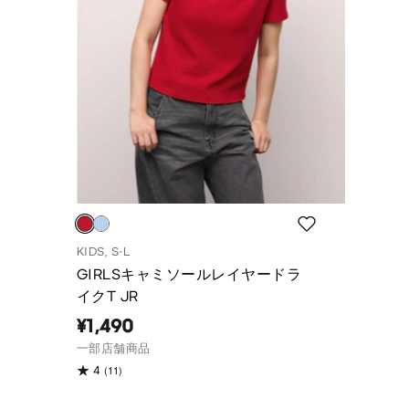
KIDS, S-L
GIRLSキャミソールレイヤードラ
イクT JR
¥1,490
一部店舗商品
(11)
4