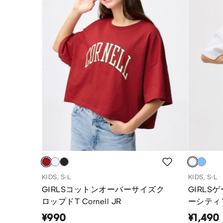
KIDS, S-L
KIDS, S-L
GIRLSコットンオーバーサイズク
GIRLS
ロップドT Cornell JR
ーシティフ
¥990
¥1,490