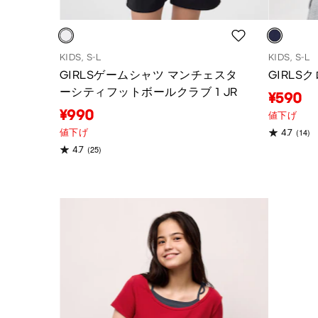
KIDS, S-L
KIDS, S-L
GIRLSゲームシャツ マンチェスタ
GIRLS
ーシティフットボールクラブ 1 JR
¥590
¥990
値下げ
(14)
値下げ
4.7
(25)
4.7