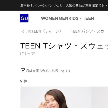
夏本番！バルーンパンツなど、人気の商品が期間限定でおト
WOMEN
MEN
KIDS・TEEN
すべてのTEEN（ティーン）
TEEN パンツ・スカ
TEEN Tシャツ・スウ
(Ｔシャツ)
店舗在庫も含めて検索できます
9 件