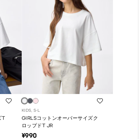
KIDS, S-L
ズT
GIRLSコットンオーバーサイズク
ロップドT JR
¥990