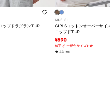
KIDS, S-L
クロップドラグランT JR
GIRLSコットンオーバーサイ
ロップドT JR
¥590
値下げ,
一部色サイズ対象
(50)
4.3