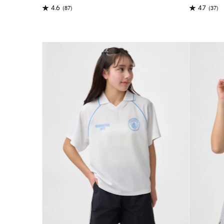
(87)
(37)
4.6
4.7