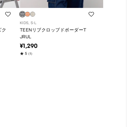
KIDS, S-L
ズク
TEENリブクロップドボーダーT
JRUL
¥1,290
(1)
5