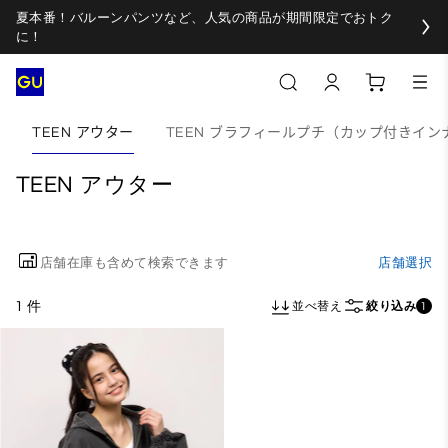
夏本番！バルーンパンツなど、人気の商品が期間限定でおトク
に！
TEEN アウター
TEEN ブラフィールプチ（カップ付きイン
TEEN アウター
店舗在庫も含めて検索できます
店舗選択
1 件
並べ替え
絞り込み
1