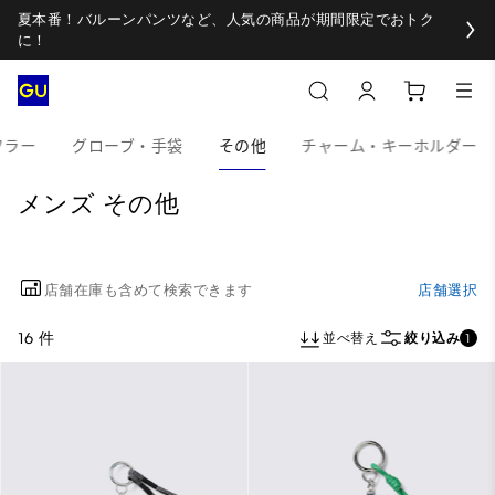
夏本番！バルーンパンツなど、人気の商品が期間限定でおトク
に！
フラー
グローブ・手袋
その他
チャーム・キーホルダー
メンズ その他
店舗在庫も含めて検索できます
店舗選択
16 件
並べ替え
絞り込み
1