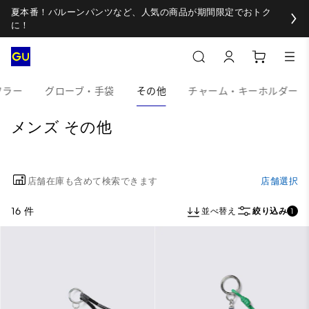
夏本番！バルーンパンツなど、人気の商品が期間限定でおトク
に！
フラー
グローブ・手袋
その他
チャーム・キーホルダー
メンズ その他
店舗在庫も含めて検索できます
店舗選択
16 件
並べ替え
絞り込み
1