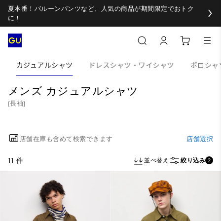
夏本番！バルーンパンツなど、人気の商品が期間限定でおトク
に！
カジュアルシャツ
ドレスシャツ・ワイシャツ
ポロシャ
メンズ カジュアルシャツ
(長袖)
店舗在庫も含めて検索できます
店舗選択
11 件
並べ替え
絞り込み
2