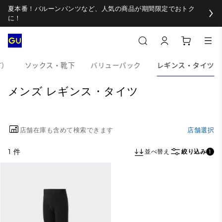
夏本番！バルーンパンツなど、人気の商品が期間限定でおトク
に！
T）
ソックス・靴下
バリューパック
レギンス・タイツ
メンズ レギンス・タイツ
店舗在庫も含めて検索できます
店舗選択
1 件
並べ替え
絞り込み
1