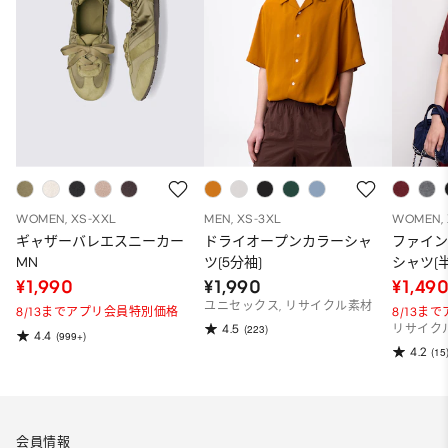
WOMEN, XS-XXL
MEN, XS-3XL
WOMEN, 
ギャザーバレエスニーカー
ドライオープンカラーシャ
ファイ
MN
ツ(5分袖)
シャツ(半
¥1,990
¥1,990
¥1,49
ユニセックス, リサイクル素材
8/13までアプリ会員特別価格
8/13ま
4.5
(223)
リサイク
4.4
(999+)
4.2
(15
会員情報