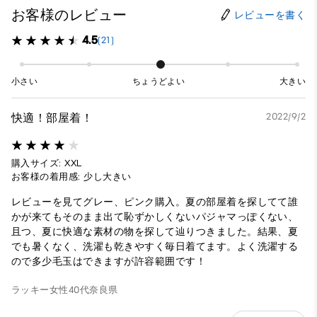
お客様のレビュー
レビューを書く
4.5
(21)
小さい
ちょうどよい
大きい
快適！部屋着！
2022/9/2
購入サイズ: XXL
お客様の着用感: 少し大きい
レビューを見てグレー、ピンク購入。夏の部屋着を探してて誰
かが来てもそのまま出て恥ずかしくないパジャマっぽくない、
且つ、夏に快適な素材の物を探して辿りつきました。結果、夏
でも暑くなく、洗濯も乾きやすく毎日着てます。よく洗濯する
ので多少毛玉はできますが許容範囲です！
ラッキー
女性
40代
奈良県