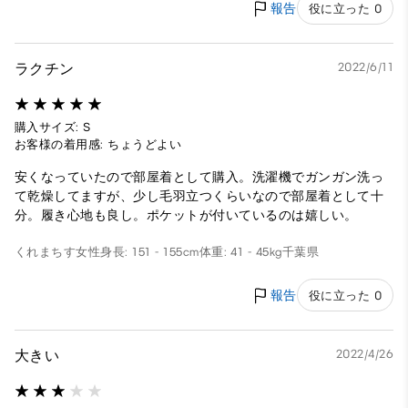
報告
役に立った 0
ラクチン
2022/6/11
購入サイズ: S
お客様の着用感: ちょうどよい
安くなっていたので部屋着として購入。洗濯機でガンガン洗っ
て乾燥してますが、少し毛羽立つくらいなので部屋着として十
分。履き心地も良し。ポケットが付いているのは嬉しい。
くれまちす
女性
身長: 151 - 155cm
体重: 41 - 45kg
千葉県
報告
役に立った 0
大きい
2022/4/26