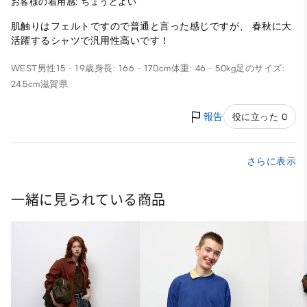
お客様の着用感: ちょうどよい
肌触りはフェルトですので普通と言った感じですが、 春秋に大
活躍するシャツで汎用性高いです！
WEST
男性
15 - 19歳
身長: 166 - 170cm
体重: 46 - 50kg
足のサイズ:
24.5cm
滋賀県
報告
役に立った 0
さらに表示
一緒に見られている商品