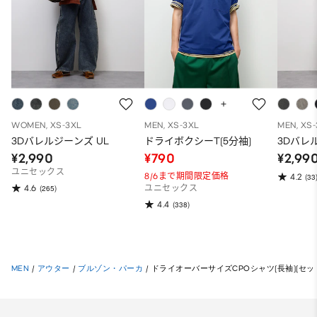
WOMEN, XS-3XL
MEN, XS-3XL
MEN, XS
3Dバレルジーンズ UL
ドライボクシーT(5分袖)
3Dバレ
¥2,990
¥790
¥2,99
ユニセックス
8/6まで期間限定価格
4.2
(33
4.6
(265)
ユニセックス
4.4
(338)
MEN
/
アウター
/
ブルゾン・パーカ
/
ドライオーバーサイズCPOシャツ(長袖)(セッ