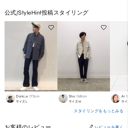
公式/StyleHint投稿スタイリング
Daiki_e
173cm
Sho
168cm
Ai
サイズ:L
サイズ:M
サイ
スタイリングをもっとみる
お客様のレビュー
レビューを書く