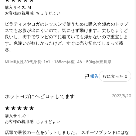
購入サイズ: M
お客様の着用感: ちょうどよい
ピラティスやヨガのレッスンで使うために購入☆短めのトップ
スでもお腹が出にくいので、気にせず動けます。丈もちょうど
良いし、街中でワンピの下に着ていても浮かないので重宝しま
す。色違いが欲しかったけど、すぐに売り切れてしまって残
念。
MiiMii
女性
30代
身長: 161 - 165cm
体重: 46 - 50kg
神奈川県
報告
役に立った 0
ホットヨガにヘビロテしてます
2022/8/20
購入サイズ: L
お客様の着用感: ちょうどよい
店頭で最後の一点をゲットしました。 スポーツブランドにはな