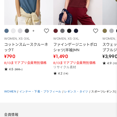
WOMEN, XS-3XL
WOMEN, XS-3XL
WOMEN, 
コットンスムースクルーネ
ファインゲージニットポロ
スウェ
ックT
シャツ(半袖)MN
ブフルジ
ーパー
¥790
¥1,490
¥3,99
ット）
8/13までアプリ会員特別価格
8/13までアプリ会員特別価格
4.9
(10
リサイクル素材
4.5
(999+)
4.2
(14)
WOMEN
/
インナー・下着・ブラフィール
/
レギンス・タイツ
/
スポーツレギンス(
会員情報