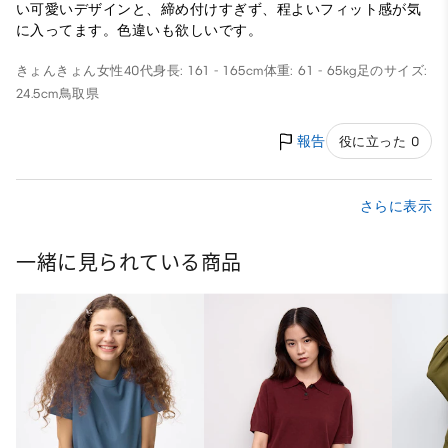
い可愛いデザインと、締め付けすぎず、程よいフィット感が気
に入ってます。色違いも欲しいです。
きょんきょん
女性
40代
身長: 161 - 165cm
体重: 61 - 65kg
足のサイズ:
24.5cm
鳥取県
報告
役に立った 0
さらに表示
一緒に見られている商品