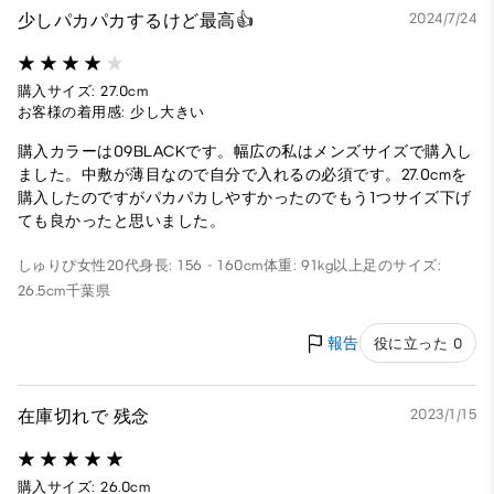
少しパカパカするけど最高👍
2024/7/24
購入サイズ: 27.0cm
お客様の着用感: 少し大きい
購入カラーは09BLACKです。幅広の私はメンズサイズで購入し
ました。中敷が薄目なので自分で入れるの必須です。27.0cmを
購入したのですがパカパカしやすかったのでもう1つサイズ下げ
ても良かったと思いました。
しゅりぴ
女性
20代
身長: 156 - 160cm
体重: 91kg以上
足のサイズ:
26.5cm
千葉県
報告
役に立った 0
在庫切れで 残念
2023/1/15
購入サイズ: 26.0cm