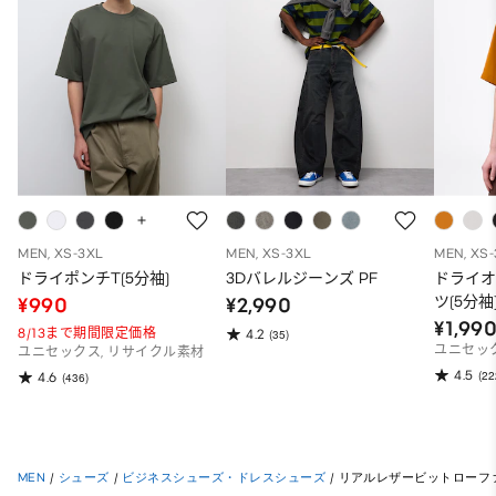
MEN, XS-3XL
MEN, XS-3XL
MEN, XS
ドライポンチT(5分袖)
3Dバレルジーンズ PF
ドライ
ツ(5分袖
¥990
¥2,990
¥1,99
8/13まで期間限定価格
4.2
(35)
ユニセッ
ユニセックス, リサイクル素材
4.5
(22
4.6
(436)
MEN
/
シューズ
/
ビジネスシューズ・ドレスシューズ
/
リアルレザービットローフ