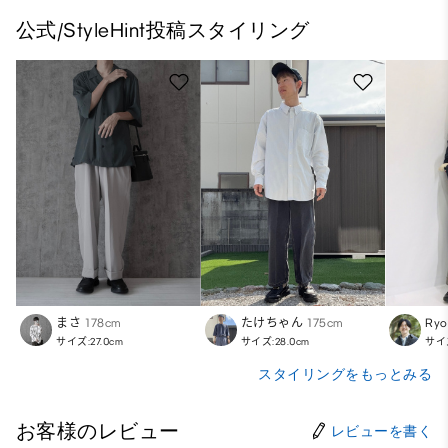
公式/StyleHint投稿スタイリング
まさ
178cm
たけちゃん
175cm
Ry
サイズ:27.0cm
サイズ:28.0cm
サイズ
スタイリングをもっとみる
お客様のレビュー
レビューを書く