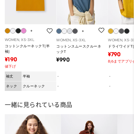
WOMEN, XS-3XL
WOMEN, XS-3XL
WOMEN, XS-3
コットンクルーネックT(半
コットンスムースクルーネ
ドライワイドT(
袖)
ックT
¥790
¥190
¥990
8/6までアプ
値下げ
袖丈
半袖
-
-
ネック
クルーネック
-
-
一緒に見られている商品