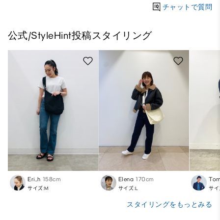
チャットで質問
公式/StyleHint投稿スタイリング
Eri_h
158cm
Elena
170cm
Tom
サイズ:M
サイズ:L
サイ
スタイリングをもっとみる