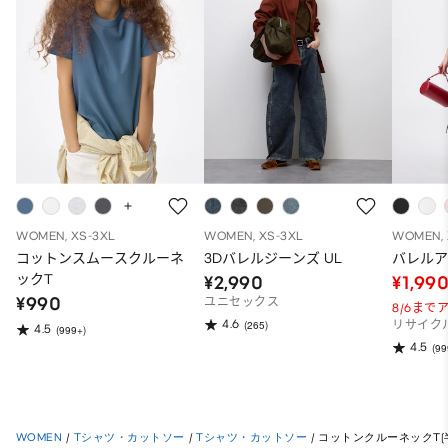
WOMEN, XS-3XL
WOMEN, XS-3XL
WOMEN, 
コットンスムースクルーネ
3Dバレルジーンズ UL
バレル
ックT
¥2,990
¥1,99
¥990
ユニセックス
8/6ま
4.6
(265)
リサイク
4.5
(999+)
4.5
(99
WOMEN
/
Tシャツ・カットソー
/
Tシャツ・カットソー
/
コットンクルーネックT(