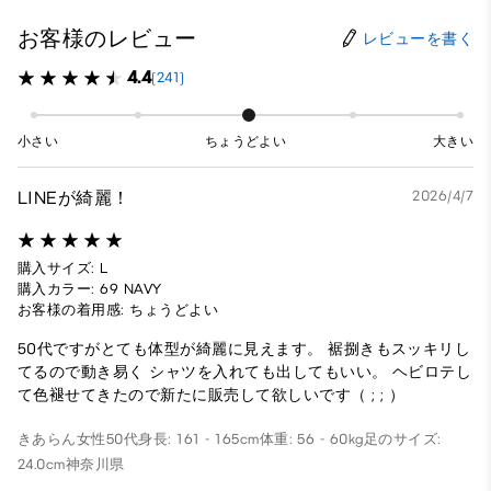
お客様のレビュー
レビューを書く
4.4
(241)
小さい
ちょうどよい
大きい
LINEが綺麗！
2026/4/7
購入サイズ: L
購入カラー: 69 NAVY
お客様の着用感: ちょうどよい
50代ですがとても体型が綺麗に見えます。 裾捌きもスッキリし
てるので動き易く シャツを入れても出してもいい。 ヘビロテし
て色褪せてきたので新たに販売して欲しいです（ ; ; ）
きあらん
女性
50代
身長: 161 - 165cm
体重: 56 - 60kg
足のサイズ:
24.0cm
神奈川県