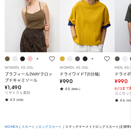
WOMEN, XS-3XL
WOMEN, XS-3XL
MEN, XS
ブラフィール2WAYクロッ
ドライワイドT(5分袖)
ドライポ
プドキャミソール
¥990
¥990
¥1,490
8/13ま
4.5
(999+)
リサイクル素材
ユニセッ
4.3
(438)
4.6
(43
WOMEN
/
スカート
/
ロングスカート
/
ステッチマーメイドロングスカート(丈標準86.0