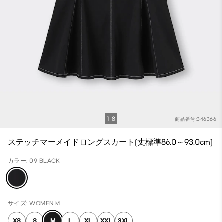
1
8
商品番号:346366
ステッチマーメイドロングスカート(丈標準86.0～93.0cm)
カラー: 09 BLACK
サイズ: WOMEN M
XS
S
M
L
XL
XXL
3XL