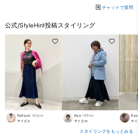
チャットで質問
公式/StyleHint投稿スタイリング
Natsuki
163cm
Aya
159cm
Kyo
サイズ:S
サイズ:M
サイ
スタイリングをもっとみる