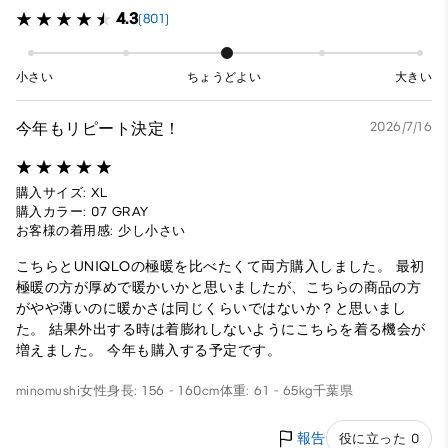
4.3
(801)
小さい
ちょうどよい
大きい
今年もリピート決定！
2026/7/16
購入サイズ: XL
購入カラー: 07 GRAY
お客様の着用感: 少し小さい
こちらとUNIQLOの極暖を比べたくて両方購入しました。 最初
極暖の方が厚めで暖かいかと思いましたが、こちらの商品の方
がやや薄いのに暖かさは同じくらいではないか？と思いまし
た。 結果外出する時は着膨れしないようにこちらを着る機会が
増えました。 今年も購入する予定です。
minomushi
女性
身長: 156 - 160cm
体重: 61 - 65kg
千葉県
報告
役に立った 0