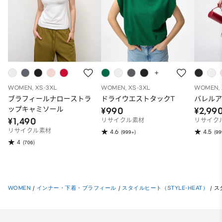
WOMEN, XS-3XL
WOMEN, XS-3XL
WOMEN, 
ブラフィールナローストラ
ドライウエストタックT
バレル
ップキャミソール
¥990
¥2,99
¥1,490
リサイクル素材
リサイク
リサイクル素材
4.6
4.5
(999+)
(99
4
(706)
WOMEN
/
インナー・下着・ブラフィール
/
スタイルヒート（STYLE-HEAT）
/
ス