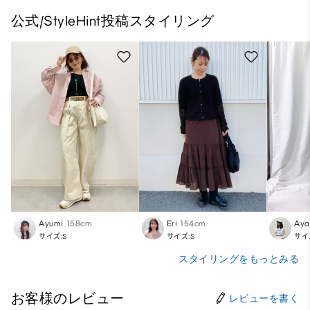
公式/StyleHint投稿スタイリング
Ayumi
158cm
Eri
154cm
Aya
サイズ:S
サイズ:S
サイ
スタイリングをもっとみる
お客様のレビュー
レビューを書く