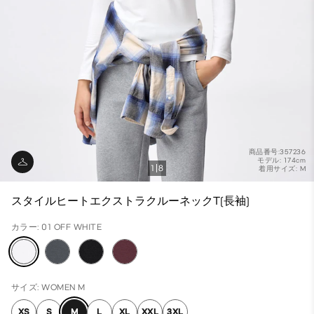
商品番号:357236
モデル: 174cm
1
8
着用サイズ: M
スタイルヒートエクストラクルーネックT(長袖)
カラー: 01 OFF WHITE
サイズ: WOMEN M
XS
S
M
L
XL
XXL
3XL