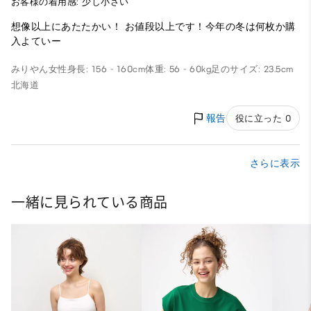
お客様の着用感: 少し小さい
想像以上にあたたかい！ お値段以上です！今年の冬は何枚か購
入よていー
みりやん
女性
身長: 156 - 160cm
体重: 56 - 60kg
足のサイズ: 23.5cm
北海道
報告
役に立った 0
さらに表示
一緒に見られている商品