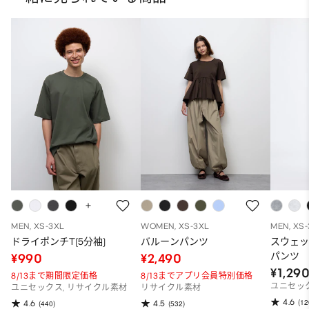
MEN, XS-3XL
WOMEN, XS-3XL
MEN, XS
ドライポンチT(5分袖)
バルーンパンツ
スウェ
パンツ
¥990
¥2,490
¥1,29
8/13まで期間限定価格
8/13までアプリ会員特別価格
ユニセッ
ユニセックス, リサイクル素材
リサイクル素材
4.6
(12
4.6
4.5
(440)
(532)