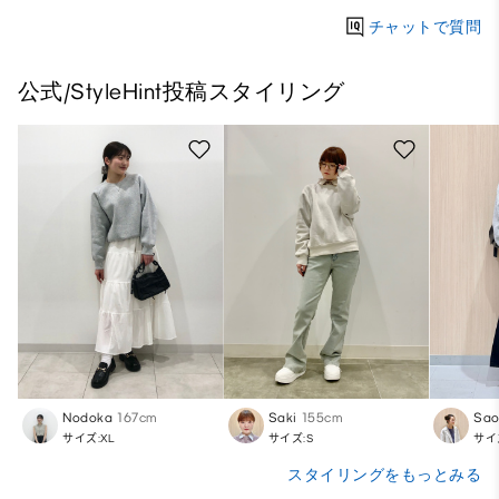
チャットで質問
公式/StyleHint投稿スタイリング
Nodoka
167cm
Saki
155cm
Sa
サイズ:XL
サイズ:S
サイ
スタイリングをもっとみる