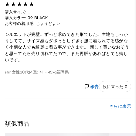
購入サイズ: L
購入カラー: 09 BLACK
お客様の着用感: ちょうどよい
シルエットが完璧。ずっと求めてきた形でした。生地もしっか
りしてて、サイズ感もダボっとしすぎず服に着られてる感がな
く小柄な人でも綺麗に着る事ができます。 新しく買いなおそう
と思ってたら売り切れてたので、また再販があればとても嬉し
いです。
strn
女性
20代
体重: 41 - 45kg
福岡県
報告
役に立った 0
さらに表示
類似商品