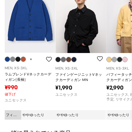
MEN, XS-3XL
MEN, XS-3XL
MEN, XS-3XL
ラムブレンドVネックカーデ
ファインゲージニットVネッ
パフィータッチ
ィガン(長袖)
クカーディガン MN
クカーディガン
¥990
¥1,990
¥2,990
値下げ
ユニセックス
ユニセックス, 
予定, リサイク
ユニセックス
フィッ
ややゆったり
ややゆったり
ややゆったり
ト