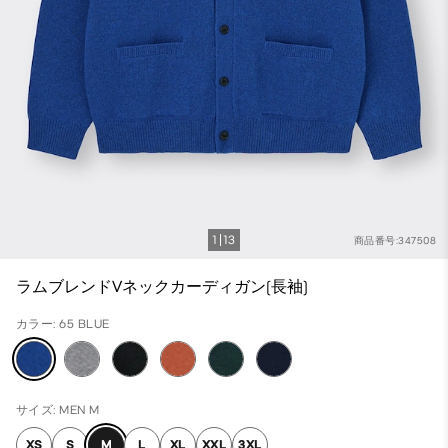
1
13
商品番号:347508
ラムブレンドVネックカーディガン(長袖)
カラー: 65 BLUE
サイズ: MEN M
XS
S
M
L
XL
XXL
3XL