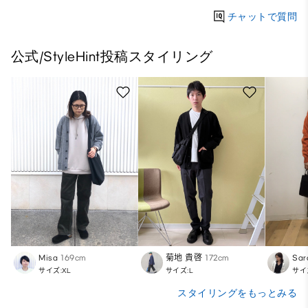
チャットで質問
公式/StyleHint投稿スタイリング
Misa
169cm
菊地 貴啓
172cm
Sar
サイズ:XL
サイズ:L
サイ
スタイリングをもっとみる