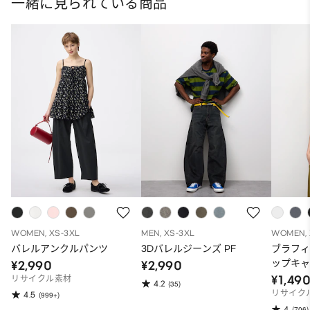
一緒に見られている商品
WOMEN, XS-3XL
MEN, XS-3XL
WOMEN, 
バレルアンクルパンツ
3Dバレルジーンズ PF
ブラフ
ップキ
¥2,990
¥2,990
¥1,49
リサイクル素材
4.2
(35)
リサイク
4.5
(999+)
4
(706)