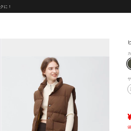
クに！
カ
サ
値