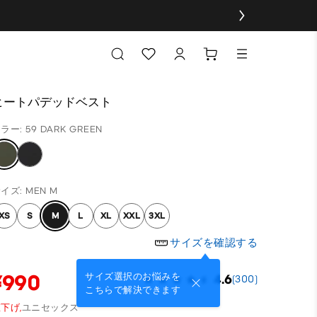
ヒートパデッドベスト
ラー: 59 DARK GREEN
イズ: MEN M
XS
S
M
L
XL
XXL
3XL
サイズを確認する
¥990
サイズ選択のお悩みを
4.6
(300)
こちらで解決できます
下げ,
ユニセックス