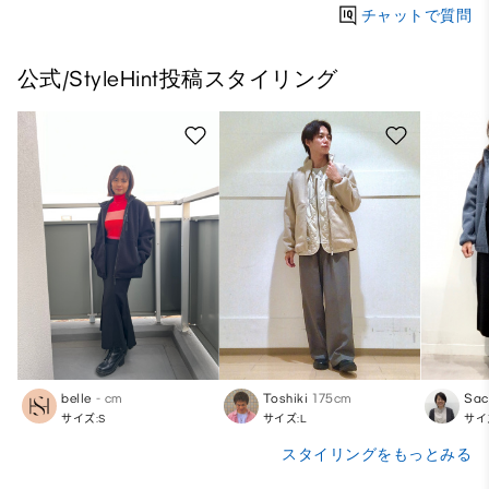
チャットで質問
公式/StyleHint投稿スタイリング
belle
- cm
Toshiki
175cm
Sac
サイズ:S
サイズ:L
サイ
スタイリングをもっとみる