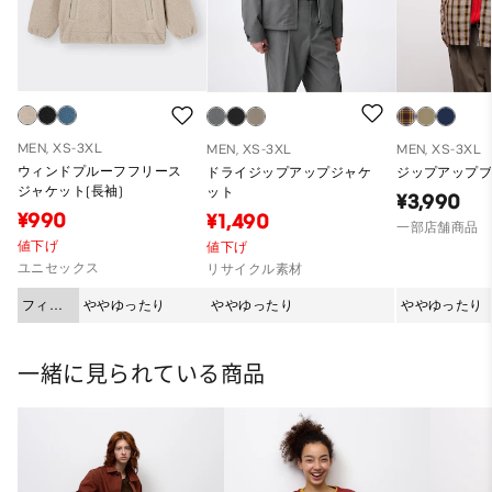
MEN, XS-3XL
MEN, XS-3XL
MEN, XS-3XL
ウィンドプルーフフリース
ドライジップアップジャケ
ジップアップブ
ジャケット(長袖)
ット
¥3,990
¥990
¥1,490
一部店舗商品
値下げ
値下げ
ユニセックス
リサイクル素材
フィッ
ややゆったり
ややゆったり
ややゆったり
ト
一緒に見られている商品