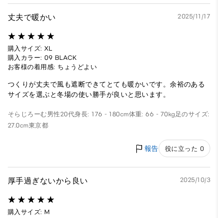
丈夫で暖かい
2025/11/17
購入サイズ: XL
購入カラー: 09 BLACK
お客様の着用感: ちょうどよい
つくりが丈夫で風も遮断できてとても暖かいです。余裕のある
サイズを選ぶと冬場の使い勝手が良いと思います。
そらじろーむ
男性
20代
身長: 176 - 180cm
体重: 66 - 70kg
足のサイズ:
27.0cm
東京都
報告
役に立った 0
厚手過ぎないから良い
2025/10/3
購入サイズ: M