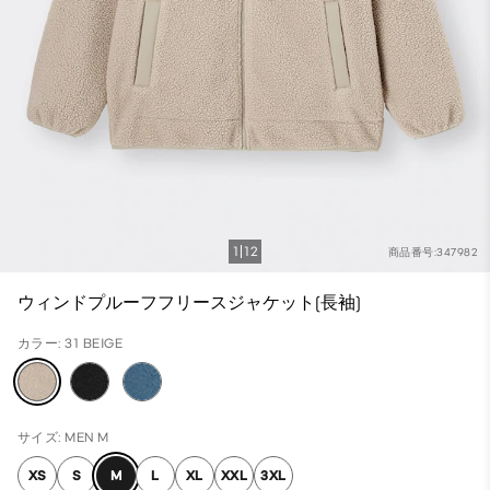
1
12
商品番号:347982
ウィンドプルーフフリースジャケット(長袖)
カラー: 31 BEIGE
サイズ: MEN M
XS
S
M
L
XL
XXL
3XL