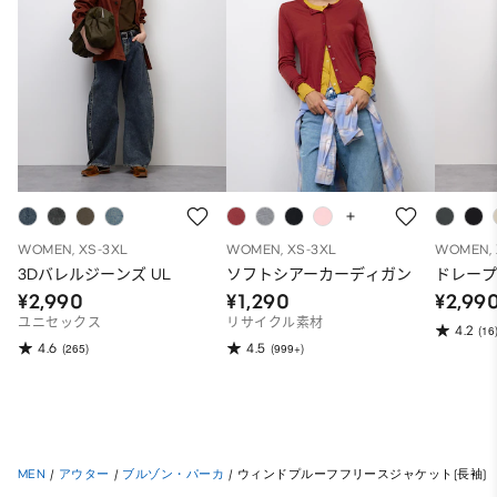
WOMEN, XS-3XL
WOMEN, XS-3XL
WOMEN, 
3Dバレルジーンズ UL
ソフトシアーカーディガン
ドレー
¥2,990
¥1,290
¥2,99
ユニセックス
リサイクル素材
4.2
(16
4.6
4.5
(265)
(999+)
MEN
/
アウター
/
ブルゾン・パーカ
/
ウィンドプルーフフリースジャケット(長袖)