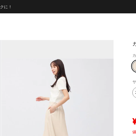
クに！
カ
サ
値