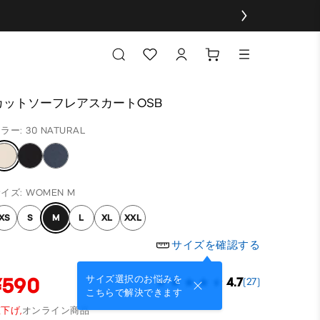
カットソーフレアスカートOSB
ラー: 30 NATURAL
イズ: WOMEN M
XS
S
M
L
XL
XXL
サイズを確認する
¥590
サイズ選択のお悩みを
4.7
(27)
こちらで解決できます
下げ,
オンライン商品