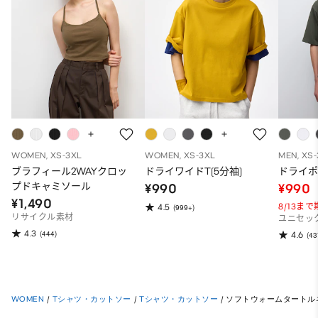
WOMEN, XS-3XL
WOMEN, XS-3XL
MEN, XS
ブラフィール2WAYクロッ
ドライワイドT(5分袖)
ドライポ
プドキャミソール
¥990
¥990
¥1,490
8/13ま
4.5
(999+)
リサイクル素材
ユニセッ
4.3
(444)
4.6
(43
WOMEN
/
Tシャツ・カットソー
/
Tシャツ・カットソー
/
ソフトウォームタートルネ