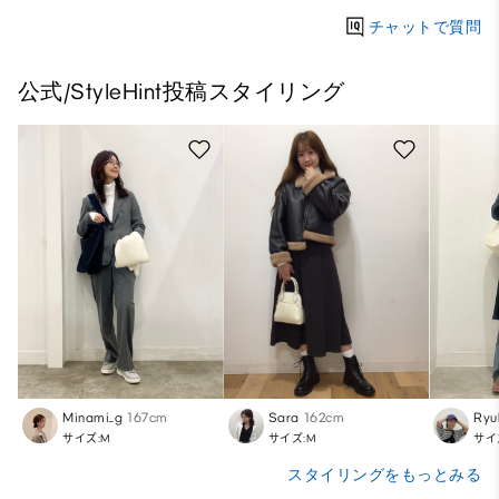
チャットで質問
公式/StyleHint投稿スタイリング
Minami_g
167cm
Sara
162cm
Ryu
サイズ:M
サイズ:M
サイ
スタイリングをもっとみる