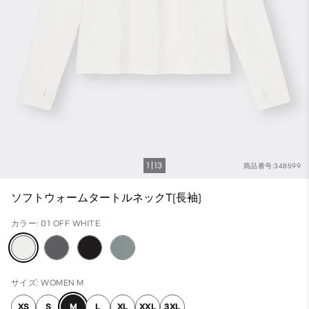
1
13
商品番号:348599
ソフトウォームタートルネックT(長袖)
カラー: 01 OFF WHITE
サイズ: WOMEN M
XS
S
M
L
XL
XXL
3XL