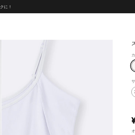
クに！
カ
サ