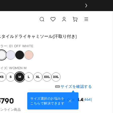
スタイルドライキャミソール(汗取り付き)
ラー: 01 OFF WHITE
イズ: WOMEN M
XS
S
M
L
XL
XXL
3XL
サイズを確認する
¥790
サイズ選択のお悩みを
4.4
(464)
こちらで解決できます
オンライン商品