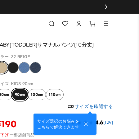
BABY(TODDLER)サマナルパンツ(10分丈)
ラー: 32 BEIGE
イズ: KIDS 90cm
80cm
90cm
100cm
110cm
サイズを確認する
¥190
サイズ選択のお悩みを
4.6
(129)
こちらで解決できます
下げ,
一部店舗商品