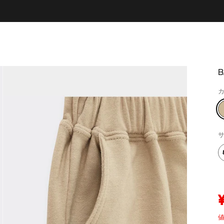
カ
サ
値