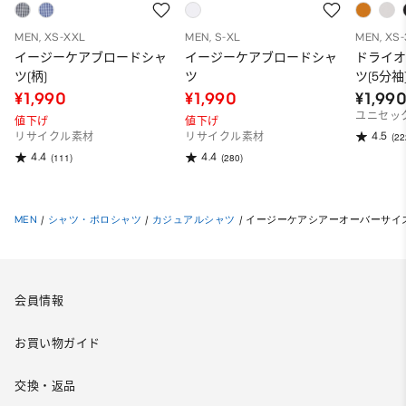
MEN, XS-XXL
MEN, S-XL
MEN, XS
イージーケアブロードシャ
イージーケアブロードシャ
ドライ
ツ(柄)
ツ
ツ(5分袖
¥1,990
¥1,990
¥1,99
ユニセッ
値下げ
値下げ
4.5
リサイクル素材
リサイクル素材
(22
4.4
4.4
(111)
(280)
MEN
/
シャツ・ポロシャツ
/
カジュアルシャツ
/
イージーケアシアーオーバーサイズ
会員情報
お買い物ガイド
交換・返品