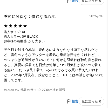
報告
役に立った 0
季節に関係なく快適な着心地
2026/7/15
購入サイズ: XL
購入カラー: 09 BLACK
お客様の着用感: 少し大きい
見た目や触り心地は、夏向きのようなかなり薄手な感じだけ
ど、真冬のようなアウターを着込む季節は汗をかくけれど、こ
のシャツは通気性が良いので上に何かを羽織れば秋冬春と着れ
るし、真夏の猛暑でも日焼け対策しつつ通気性が良いので暑く
も無い。 だいぶ長く着ているのでそろそろ買い替えたいけれ
ど、2026年7月現在、残念なことに、ＧUには半袖しか無いので
困ってます。
taiaron
その他
足のサイズ: 27.0cm
神奈川県
報告
役に立った 0