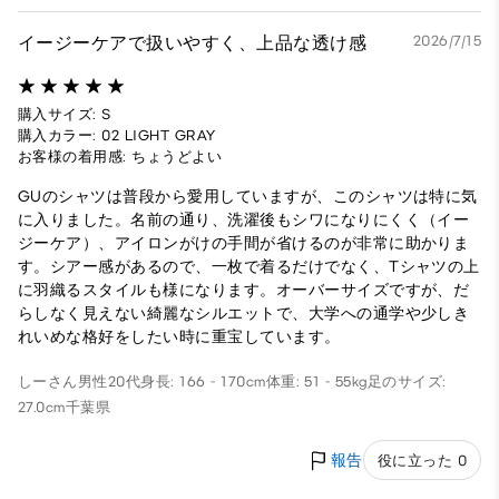
イージーケアで扱いやすく、上品な透け感
2026/7/15
購入サイズ: S
購入カラー: 02 LIGHT GRAY
お客様の着用感: ちょうどよい
GUのシャツは普段から愛用していますが、このシャツは特に気
に入りました。名前の通り、洗濯後もシワになりにくく（イー
ジーケア）、アイロンがけの手間が省けるのが非常に助かりま
す。シアー感があるので、一枚で着るだけでなく、Tシャツの上
に羽織るスタイルも様になります。オーバーサイズですが、だ
らしなく見えない綺麗なシルエットで、大学への通学や少しき
れいめな格好をしたい時に重宝しています。
しーさん
男性
20代
身長: 166 - 170cm
体重: 51 - 55kg
足のサイズ:
27.0cm
千葉県
報告
役に立った 0