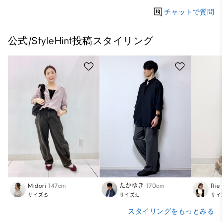
チャットで質問
公式/StyleHint投稿スタイリング
Midori
147cm
たかゆき
170cm
Rie
サイズ:S
サイズ:L
サイ
スタイリングをもっとみる