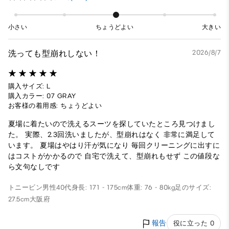
小さい
ちょうどよい
大きい
洗っても型崩れしない！
2026/8/7
購入サイズ: L
購入カラー: 07 GRAY
お客様の着用感: ちょうどよい
夏場に着たいので洗えるスーツを探していたところ見つけまし
た。 実際、2.3回洗いましたが、型崩れはなく 非常に満足して
います。 夏場はやはり汗が気になり 毎回クリーニングに出すに
はコストがかかるので 自宅で洗えて、型崩れもせず この値段な
ら文句なしです
トニービン
男性
40代
身長: 171 - 175cm
体重: 76 - 80kg
足のサイズ:
27.5cm
大阪府
報告
役に立った 0