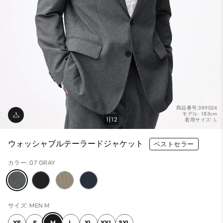
商品番号:359024
モデル: 183cm
1
12
着用サイズ: L
ウォッシャブルテーラードジャケット
ベストセラー
カラー: 07 GRAY
サイズ: MEN M
XS
S
M
L
XL
XXL
3XL