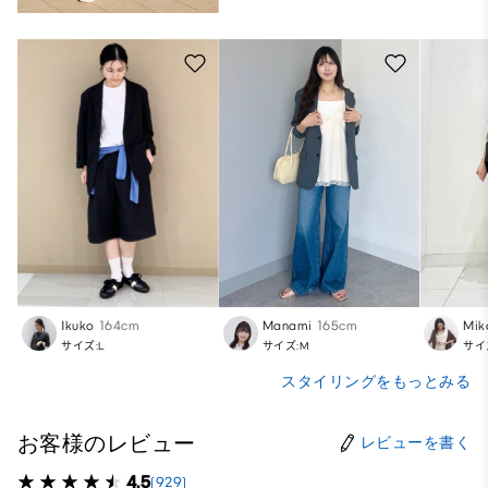
Ikuko
164cm
Manami
165cm
Mik
サイズ:L
サイズ:M
サイ
スタイリングをもっとみる
お客様のレビュー
レビューを書く
4.5
(929)