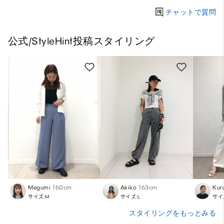
チャットで質問
公式/StyleHint投稿スタイリング
Megumi
160cm
Akiko
163cm
Kur
サイズ:M
サイズ:L
サイ
スタイリングをもっとみる