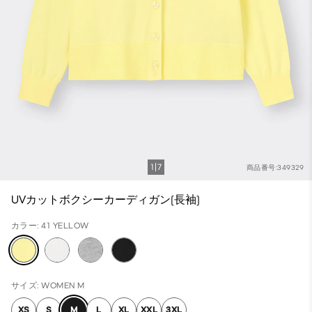
1
7
商品番号:349329
UVカットボクシーカーディガン(長袖)
カラー: 41 YELLOW
サイズ: WOMEN M
XS
S
M
L
XL
XXL
3XL