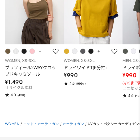
WOMEN, XS-3XL
WOMEN, XS-3XL
MEN, XS
ブラフィール2WAYクロッ
ドライワイドT(5分袖)
ドライポ
プドキャミソール
¥990
¥990
¥1,490
8/13ま
4.5
(999+)
リサイクル素材
ユニセッ
4.3
(438)
4.6
(43
WOMEN
/
ニット・カーディガン
/
カーディガン
/
UVカットボクシーカーディガン(