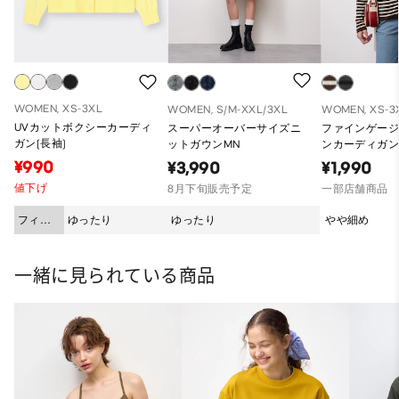
WOMEN, XS-3XL
WOMEN, S/M-XXL/3XL
WOMEN, XS-3
UVカットボクシーカーディ
スーパーオーバーサイズニ
ファインゲー
ガン(長袖)
ットガウンMN
ンカーディガン
¥990
¥3,990
¥1,990
値下げ
8月下旬販売予定
一部店舗商品
フィッ
ゆったり
ゆったり
やや細め
ト
一緒に見られている商品