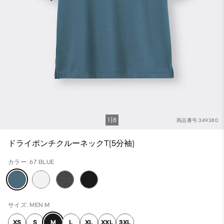
1
8
商品番号:349380
ドライポンチクルーネックT(5分袖)
カラー: 67 BLUE
サイズ: MEN M
XS
S
M
L
XL
XXL
3XL