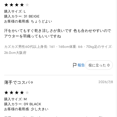
購入サイズ: L
購入カラー: 31 BEIGE
お客様の着用感: ちょうどよい
汗をかいてもすぐ乾き涼しさが良いです 色も合わせやすいので
アウターを羽織ってもいいですね
カズカズ
男性
60代以上
身長: 161 - 165cm
体重: 66 - 70kg
足のサイズ:
26.0cm
大阪府
報告
役に立った 0
薄手でコスパ⚪︎
2026/7/8
購入サイズ: M
購入カラー: 09 BLACK
お客様の着用感: 少し大きい