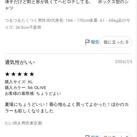
薄手だけど割と形が良くてヘビロテしてる。 ボックス型のシ
ャツ
つるつるたくつく
男性
30代
身長: 166 - 170cm
体重: 61 - 65kg
足のサ
イズ: 26.5cm
千葉県
報告
役に立った 0
通気性がいい
2026/7/3
購入サイズ: XL
購入カラー: 56 OLIVE
お客様の着用感: ちょうどよい
夏場にちょうどいい！着心地もよく買ってよかった！ほかのカ
ラーも欲しくなりました
たい焼き
男性
東京都