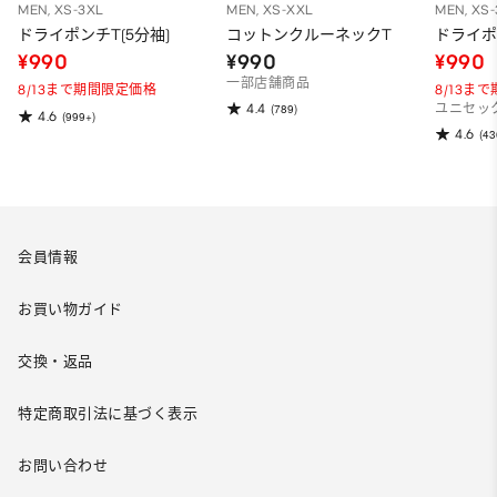
MEN, XS-3XL
MEN, XS-XXL
MEN, XS
ドライポンチT(5分袖)
コットンクルーネックT
ドライポ
¥990
¥990
¥990
一部店舗商品
8/13まで期間限定価格
8/13ま
4.4
(789)
ユニセッ
4.6
(999+)
4.6
(43
会員情報
お買い物ガイド
交換・返品
特定商取引法に基づく表示
お問い合わせ