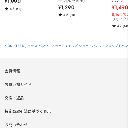
ーツ(水陸両用)
パンツ
¥1,990
¥1,290
¥1,49
4.5
(17)
8/16ま
4.6
(83)
リサイク
4.7
(14
KIDS・TEEN
/
キッズ パンツ・スカート
/
キッズ ショートパンツ・クロップドパ
会員情報
お買い物ガイド
交換・返品
特定商取引法に基づく表示
お問い合わせ