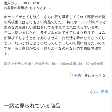
購入カラー: 09 BLACK
お客様の着用感: ちょうどよい
ホールドがとても強く、さらに汗も吸収してくれて部活ガチ勢
の高校生にはとてもよい商品でした。 特にホールド部のゴムが
太めなのが激しい運動をしてもずれずに気に入っています。 一
年以上使いましたが、多少ゴムが出てきてしまう程度で、ゴム
が伸びてしまうとかはありません。ただ汗を吸わなくなってし
まい、匂いが残るようになってしまったので買い替えたいので
すが、もう商品がなく、似たようなのもないので再販希望で
す。
部活ガチ勢
女性
15 - 19歳
身長: 156 - 160cm
体重: 46 - 50kg
愛知県
報告
役に立った 0
さらに表示
一緒に見られている商品