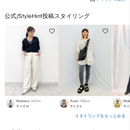
公式/StyleHint投稿スタイリング
Nodoka
167cm
Yusei
158cm
Mak
サイズ:M
サイズ:S
サイ
スタイリングをもっとみる