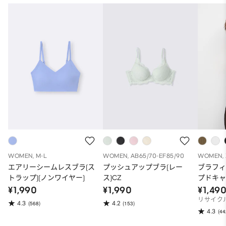
WOMEN, M-L
WOMEN, AB65/70-EF85/90
WOMEN, 
エアリーシームレスブラ(ス
プッシュアップブラ(レー
ブラフィ
トラップ)(ノンワイヤー)
ス)CZ
プドキ
¥1,990
¥1,990
¥1,49
リサイク
4.3
4.2
(568)
(153)
4.3
(44