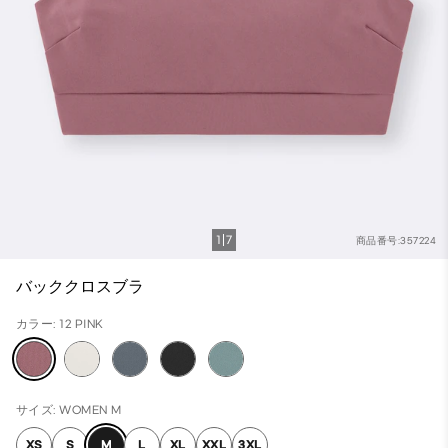
1
7
商品番号:357224
バッククロスブラ
カラー: 12 PINK
サイズ: WOMEN M
XS
S
M
L
XL
XXL
3XL