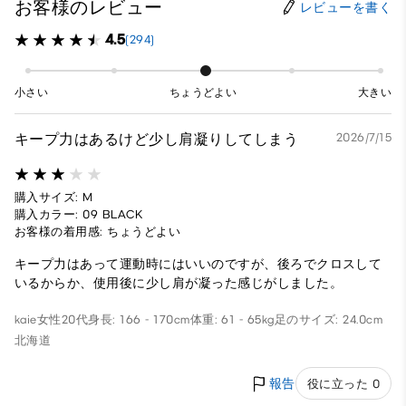
お客様のレビュー
レビューを書く
4.5
(294)
小さい
ちょうどよい
大きい
キープ力はあるけど少し肩凝りしてしまう
2026/7/15
購入サイズ: M
購入カラー: 09 BLACK
お客様の着用感: ちょうどよい
キープ力はあって運動時にはいいのですが、後ろでクロスして
いるからか、使用後に少し肩が凝った感じがしました。
kaie
女性
20代
身長: 166 - 170cm
体重: 61 - 65kg
足のサイズ: 24.0cm
北海道
報告
役に立った 0