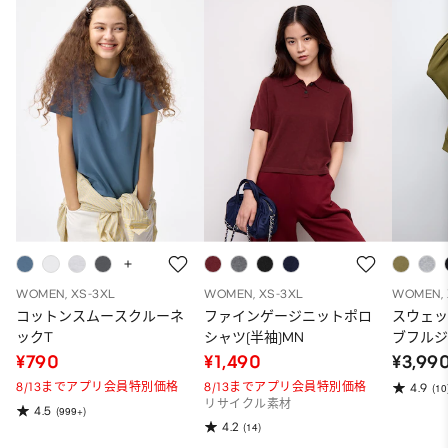
WOMEN, XS-3XL
WOMEN, XS-3XL
WOMEN, 
コットンスムースクルーネ
ファインゲージニットポロ
スウェ
ックT
シャツ(半袖)MN
ブフルジ
ーパー
¥790
¥1,490
¥3,99
ット）
8/13までアプリ会員特別価格
8/13までアプリ会員特別価格
4.9
(10
リサイクル素材
4.5
(999+)
4.2
(14)