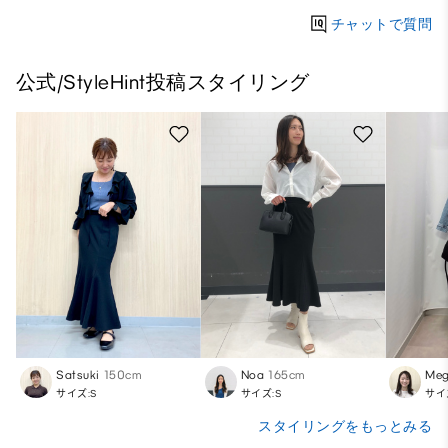
チャットで質問
公式/StyleHint投稿スタイリング
Satsuki
150cm
Noa
165cm
Meg
サイズ:S
サイズ:S
サイ
スタイリングをもっとみる