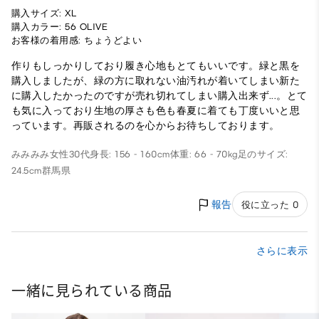
購入サイズ: XL
購入カラー: 56 OLIVE
お客様の着用感: ちょうどよい
作りもしっかりしており履き心地もとてもいいです。緑と黒を
購入しましたが、緑の方に取れない油汚れが着いてしまい新た
に購入したかったのですが売れ切れてしまい購入出来ず...。とて
も気に入っており生地の厚さも色も春夏に着ても丁度いいと思
っています。再販されるのを心からお待ちしております。
みみみみ
女性
30代
身長: 156 - 160cm
体重: 66 - 70kg
足のサイズ:
24.5cm
群馬県
報告
役に立った 0
さらに表示
一緒に見られている商品