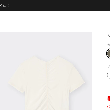
クに！
カ
サ