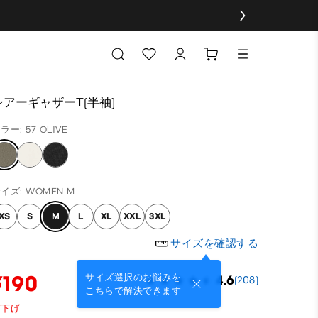
シアーギャザーT(半袖)
ラー: 57 OLIVE
イズ: WOMEN M
XS
S
M
L
XL
XXL
3XL
サイズを確認する
¥190
サイズ選択のお悩みを
4.6
(208)
こちらで解決できます
値下げ