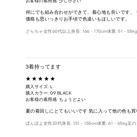
お客様の着用感: 少し小さい
何にでも組み合わせができて、着心地も良いです。 
価格も思いっきりお手頃で色違いもほしいです。
どらちゃ
女性
60代以上
身長: 166 - 170cm
体重: 51 - 55k
3着持ってます
購入サイズ: L
購入カラー: 09 BLACK
お客様の着用感: ちょうどよい
夏の着回しにとてもいいです 気に入って他の色も買
ぽんぽよ
女性
20代
身長: 151 - 155cm
体重: 61 - 65kg
足のサ