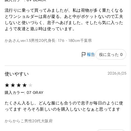
流行りに乗って買ってみましたが、私は荷物が多く重たくなる
とワンショルダーは肩が凝る。あと中がポケットないので工夫
しないと使いづらく、息子へあげました。そしたら気に入った
ようで友達と遊ぶ時は使っています。
かあさんver.1.5
男性
20代
身長: 176 - 180cm
千葉県
報告
役に立った 0
使いやすい
2026/6/25
購入カラー: 07 GRAY
たくさん入るし、どんな服にも合うので息子が毎日のように使
ってます そろそろ新しいのを購入しないとなぁと思ってます
からからこ
男性
20代
大阪府