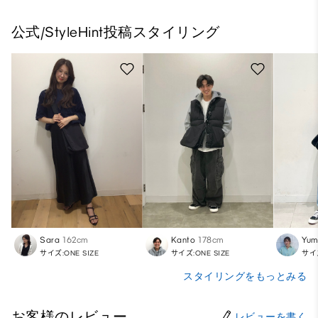
公式/StyleHint投稿スタイリング
Sara
162cm
Kanto
178cm
Yum
サイズ:ONE SIZE
サイズ:ONE SIZE
サイズ
スタイリングをもっとみる
お客様のレビュー
レビューを書く