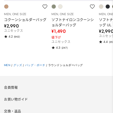
MEN, ONE SIZE
MEN, ONE SIZE
MEN, ONE
コクーンショルダーバッグ
ソフトナイロンコクーンシ
ソフト
ョルダーバッグ
ッグ UL
¥2,990
¥1,490
¥2,99
ユニセックス
ユニセッ
4.2
(642)
値下げ
4.4
ユニセックス
(35
4.3
(247)
MEN
/
グッズ
/
バッグ・ポーチ
/
ラウンドショルダーバッグ
会員情報
お買い物ガイド
交換・返品