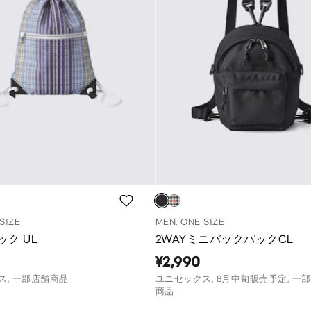
SIZE
MEN, ONE SIZE
ク UL
2WAYミニバックパックCL
¥2,990
ス, 一部店舗商品
ユニセックス, 8月中旬販売予定, 一
商品