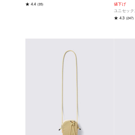
(35)
4.4
値下げ
ユニセック
(247)
4.3