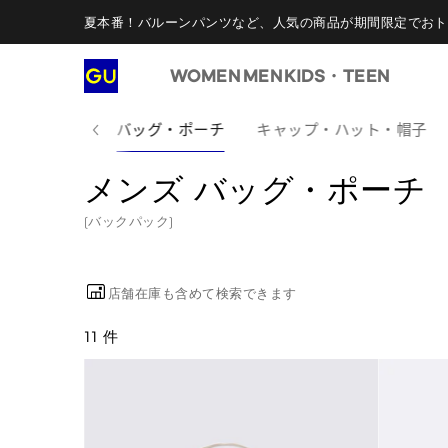
夏本番！バルーンパンツなど、人気の商品が期間限定でおト
WOMEN
MEN
KIDS・TEEN
べてのグッズ
バッグ・ポーチ
キャップ・ハット・帽子
メンズ バッグ・ポーチ
(バックパック)
店舗在庫も含めて検索できます
11 件