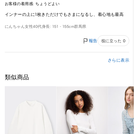
お客様の着用感: ちょうどよい
インナーの上に1枚きただけでもさまになるし、着心地も最高
にんちゃん
女性
40代
身長: 151 - 155cm
群馬県
報告
役に立った 0
さらに表示
類似商品