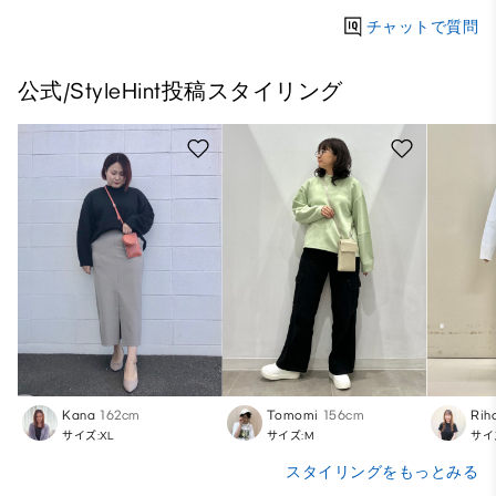
チャットで質問
公式/StyleHint投稿スタイリング
Kana
162cm
Tomomi
156cm
Rih
サイズ:XL
サイズ:M
サイ
スタイリングをもっとみる