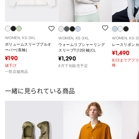
WOMEN, XS-3XL
WOMEN, XS-3XL
WOMEN, XS-3
ボリュームスリーブプルオ
ウォームリブシャーリング
レースリボン
ーバー(長袖)
スリーブT(12分袖)CL
¥1,490
¥190
¥1,290
8/13までアプ
格
値下げ
8月下旬販売予定
一部店舗商品
一緒に見られている商品