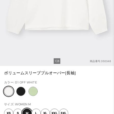
1
8
商品番号:350348
ボリュームスリーブプルオーバー(長袖)
カラー: 01 OFF WHITE
サイズ: WOMEN M
XS
S
M
L
XL
XXL
3XL