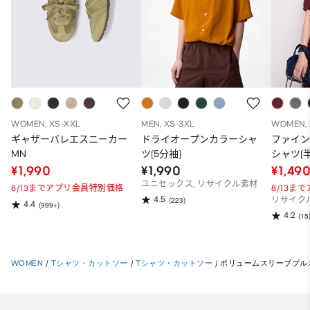
WOMEN, XS-XXL
MEN, XS-3XL
WOMEN, 
ギャザーバレエスニーカー
ドライオープンカラーシャ
ファイ
MN
ツ(5分袖)
シャツ(半
¥1,990
¥1,990
¥1,49
ユニセックス, リサイクル素材
8/13までアプリ会員特別価格
8/13ま
4.5
(223)
リサイク
4.4
(999+)
4.2
(15
WOMEN
/
Tシャツ・カットソー
/
Tシャツ・カットソー
/
ボリュームスリーブプルオ