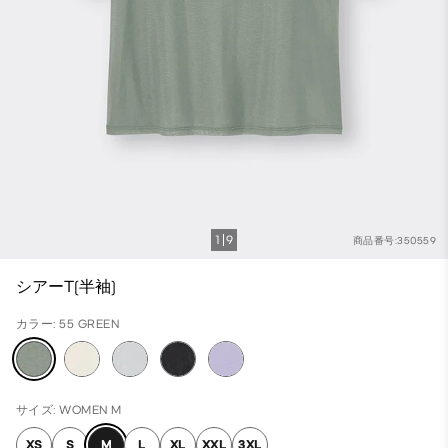
1
9
商品番号:350559
シアーT(半袖)
カラー: 55 GREEN
サイズ: WOMEN M
XS
S
M
L
XL
XXL
3XL