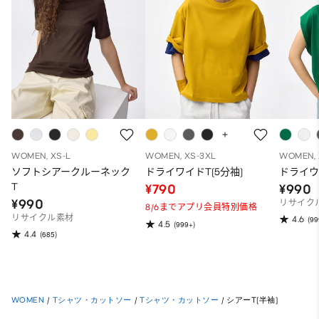
WOMEN, XS-L
WOMEN, XS-3XL
WOMEN, 
ソフトシアークルーネック
ドライワイドT(5分袖)
ドライウ
T
¥790
¥990
¥990
リサイク
8/6までアプリ会員特別価格
リサイクル素材
4.6
(99
4.5
(999+)
4.4
(685)
WOMEN
/
Tシャツ・カットソー
/
Tシャツ・カットソー
/
シアーT(半袖)