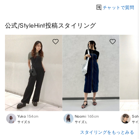
チャットで質問
公式/StyleHint投稿スタイリング
Yuka
154cm
Naomi
165cm
Sat
サイズ:S
サイズ:L
サイ
スタイリングをもっとみる