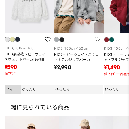
KIDS, 100cm-160cm
KIDS, 100cm-160cm
KIDS, 100cm-
KIDS裏起毛ヘビーウェイト
KIDSヘビーウェイトスウェ
KIDSヘビー
スウェットパーカ(長袖)(ロ
ットフルジップパーカ
ットフルジッ
ゴ2)
¥590
¥2,990
¥1,490
値下げ
値下げ,
一部色
フィッ
ゆったり
ゆったり
ゆったり
ト
一緒に見られている商品