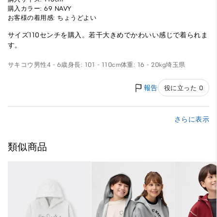
購入カラー: 69 NAVY
お客様の着用感: ちょうどよい
サイズ110センチを購入。若干大きめでかわいい感じで着られま
す。
サキコウ
男性
4 - 6歳
身長: 101 - 110cm
体重: 16 - 20kg
埼玉県
報告
役に立った 0
さらに表示
類似商品