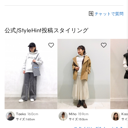
チャットで質問
公式/StyleHint投稿スタイリング
Taeko
160cm
Miho
159cm
Kao
サイズ:160cm
サイズ:150cm
サイズ