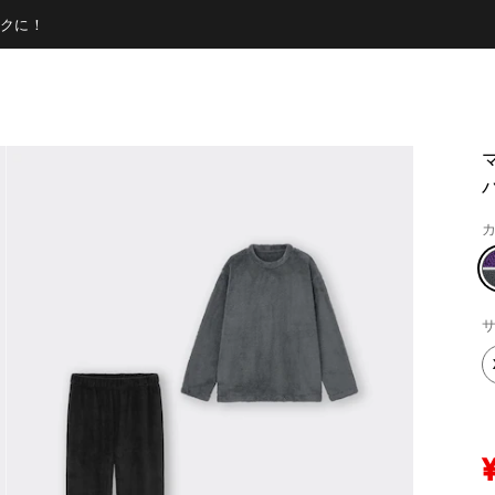
クに！
カ
サ