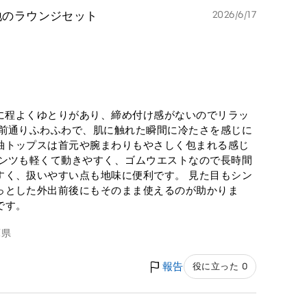
地のラウンジセット
2026/6/17
ともに程よくゆとりがあり、締め付け感がないのでリラッ
名前通りふわふわで、肌に触れた瞬間に冷たさを感じに
袖トップスは首元や腕まわりもやさしく包まれる感じ
パンツも軽くて動きやすく、ゴムウエストなので長時間
すく、扱いやすい点も地味に便利です。 見た目もシン
っとした外出前後にもそのまま使えるのが助かりま
です。
庫県
報告
役に立った 0