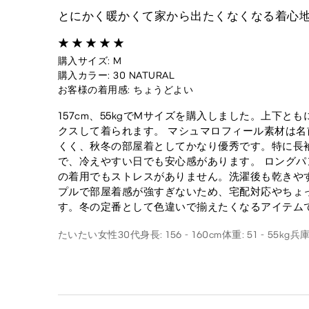
とにかく暖かくて家から出たくなくなる着心
購入サイズ: M
購入カラー: 30 NATURAL
お客様の着用感: ちょうどよい
157cm、55kgでMサイズを購入しました。上下
クスして着られます。 マシュマロフィール素材は
くく、秋冬の部屋着としてかなり優秀です。特に長
で、冷えやすい日でも安心感があります。 ロング
の着用でもストレスがありません。洗濯後も乾きや
プルで部屋着感が強すぎないため、宅配対応やちょ
す。冬の定番として色違いで揃えたくなるアイテム
たいたい
女性
30代
身長: 156 - 160cm
体重: 51 - 55kg
兵