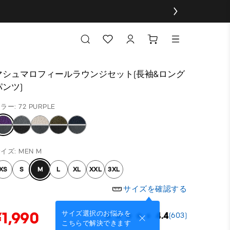
マシュマロフィールラウンジセット(長袖&ロング
パンツ)
ラー: 72 PURPLE
イズ: MEN M
XS
S
M
L
XL
XXL
3XL
サイズを確認する
¥1,990
サイズ選択のお悩みを
4.4
(603)
こちらで解決できます