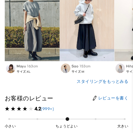
Mayu
163cm
Sao
153cm
Hit
サイズ:XL
サイズ:M
サイ
スタイリングをもっとみる
お客様のレビュー
レビューを書く
4.2
(999+)
小さい
ちょうどよい
大きい