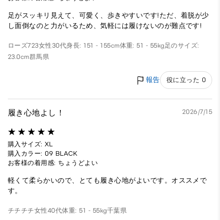
足がスッキリ見えて、可愛く、歩きやすいです!ただ、着脱が少
し面倒なのと力がいるため、気軽には履けないのが難点です!
ローズ723
女性
30代
身長: 151 - 155cm
体重: 51 - 55kg
足のサイズ:
23.0cm
群馬県
報告
役に立った 0
履き心地よし！
2026/7/15
購入サイズ: XL
購入カラー: 09 BLACK
お客様の着用感: ちょうどよい
軽くて柔らかいので、とても履き心地がよいです。オススメで
す。
チチチチ
女性
40代
体重: 51 - 55kg
千葉県