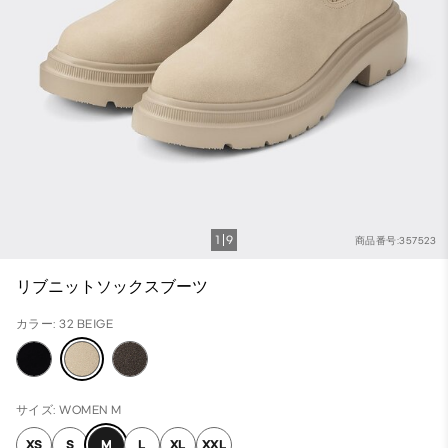
1
9
商品番号:357523
リブニットソックスブーツ
カラー: 32 BEIGE
サイズ: WOMEN M
XS
S
M
L
XL
XXL