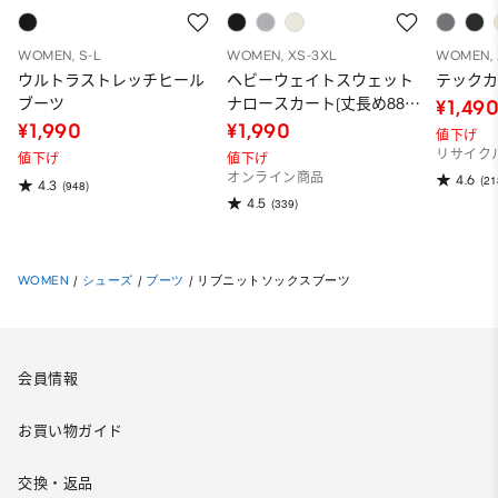
WOMEN, S-L
WOMEN, XS-3XL
WOMEN, 
ウルトラストレッチヒール
ヘビーウェイトスウェット
テック
ブーツ
ナロースカート(丈長め88.5
¥1,49
～95.5cm)
¥1,990
¥1,990
値下げ
リサイク
値下げ
値下げ
オンライン商品
4.6
(21
4.3
(948)
4.5
(339)
WOMEN
/
シューズ
/
ブーツ
/
リブニットソックスブーツ
会員情報
お買い物ガイド
交換・返品